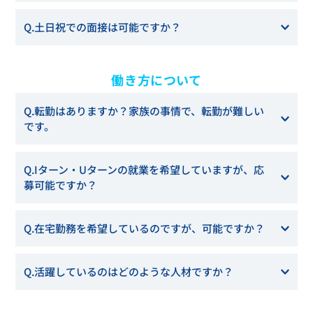
エントリーいただければ日時をご案内いたします。
A.対応可能です。新卒採用・キャリア採用では、必ず一度は
Q.土日祝での面接は可能ですか？
新卒採用では、開催決定後にサイト上でお知らせいたしま
対面での面接をお願いしています。ご了承ください。
す。
新卒・キャリア採用以外については、募集記事記載の内容を
A.大変恐縮ですが、土日祝での面接は行なっておりません。
ご確認ください。
働き方について
平日の9:30～18:30までの間で行わせていただいておりま
す。難しい場合はご相談ください。
Q.転勤はありますか？家族の事情で、転勤が難しい
です。
A.
転勤は、稀にあります。メンバーの事情やご家族の状況な
Q.Iターン・Uターンの就業を希望していますが、応
ども考慮し、相談を先にさせていただいております。
募可能ですか？
A.応募いただけます。対面の面接は、弊社拠点のうち最もご
Q.在宅勤務を希望しているのですが、可能ですか？
都合のよい営業所へのご来社などで調整せていただきます。
A.
在宅勤務制度を導入しています。ですが、新卒採用・キャ
Q.活躍しているのはどのような人材ですか？
リア採用においては、プロジェクトの実施方法にもよるた
め、在宅勤務のみという働き方は用意していません。
A.
主体的に自らの課題に取り組み、前向きに周囲を巻き込む