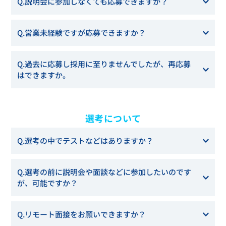
Q.説明会に参加しなくても応募できますか？
ミライジョブズ
よりご覧ください。
A.応募可能です。書類選考からとなります。
Q.営業未経験ですが応募できますか？
A.応募いただけます。営業未経験からチャレンジしたメンバ
Q.過去に応募し採用に至りませんでしたが、再応募
ーが多数在籍しています。
はできますか。
営業パーソンの育成にも自信がありますので、ぜひチャレン
ジしてください。
A.
再応募は可能です。ただし前回のエントリーから1年以内
は、再応募いただいても無効とさせていただいております。
選考について
再応募をご希望される場合には、前回エントリーから1年経
過後にご応募ください。
Q.選考の中でテストなどはありますか？
A.はい。適性検査の受検をお願いしています。
新卒採用・キ
Q.選考の前に説明会や面談などに参加したいのです
ャリア採用では、1次通過者の皆さんに、適性検査を受検い
が、可能ですか？
ただいております。
A.参加いただけます。
Q.リモート面接をお願いできますか？
キャリア採用では、毎週定期的に説明会を開催しています。